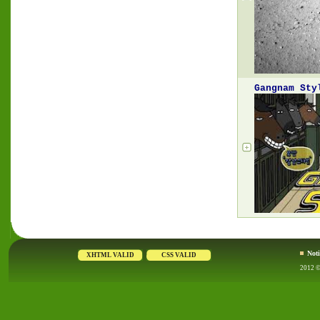
Gangnam Sty
Noti
2012 © 