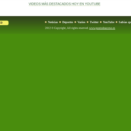
VIDEOS MÁS DESTACADOS HOY EN YOUTUBE
Noticias
Deportes
Varios
Twitter
YouTube
Sabías qu
2012 © Copyright, All rights reserved.
www.puntodeacceso.es