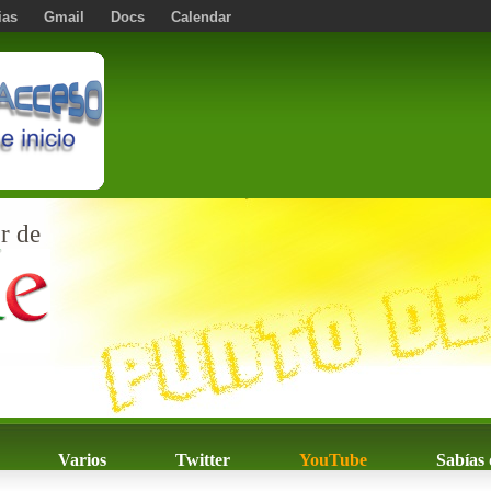
ias
Gmail
Docs
Calendar
r de
Varios
Twitter
YouTube
Sabías 